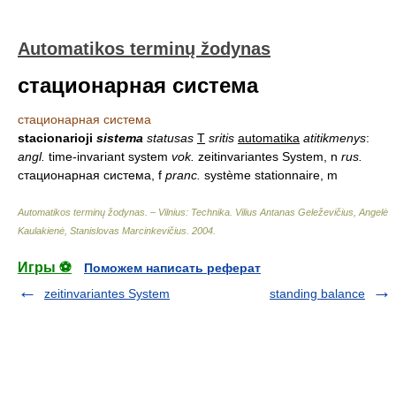
Automatikos terminų žodynas
стационарная система
стационарная система
stacionarioji
sistema
statusas
T
sritis
automatika
atitikmenys
:
angl.
time-invariant system
vok.
zeitinvariantes System, n
rus.
стационарная система, f
pranc.
système stationnaire, m
Automatikos terminų žodynas. – Vilnius: Technika
.
Vilius Antanas Geleževičius, Angelė
Kaulakienė, Stanislovas Marcinkevičius
.
2004
.
Игры ⚽
Поможем написать реферат
zeitinvariantes System
standing balance